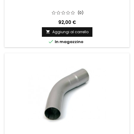
(0)
92,00 €
Aggiungi al carrello


In magazzino