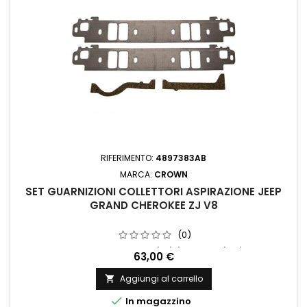
RIFERIMENTO:
4897383AB
MARCA:
CROWN
SET GUARNIZIONI COLLETTORI ASPIRAZIONE JEEP
GRAND CHEROKEE ZJ V8
(0)
Jeep: Jeep Grand Cherokee (ZJ) (1994-1998) w/ 5.2 e 5.9L.
63,00 €
Jeep Grand Cherokee (ZG) (1997-1998); ZG (Europe) model
w/ 5.2 e 5.9L .
Aggiungi al carrello


In magazzino