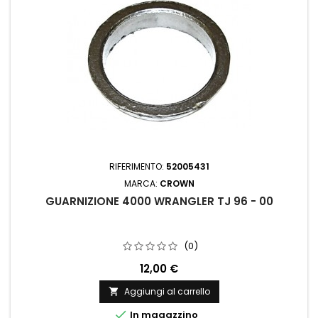
RIFERIMENTO:
52005431
MARCA:
CROWN
GUARNIZIONE 4000 WRANGLER TJ 96 - 00
(0)
12,00 €
Aggiungi al carrello


In magazzino