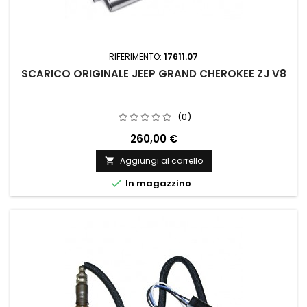
RIFERIMENTO:
17611.07
SCARICO ORIGINALE JEEP GRAND CHEROKEE ZJ V8
(0)
260,00 €
Aggiungi al carrello


In magazzino