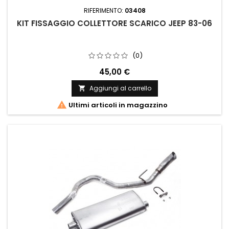
RIFERIMENTO:
03408
KIT FISSAGGIO COLLETTORE SCARICO JEEP 83-06
(0)
Kit fissaggio collettore scarico Jeep 83-06 4.0 2.5
45,00 €
Aggiungi al carrello


Ultimi articoli in magazzino