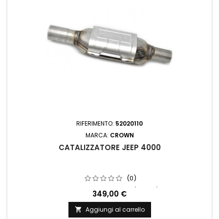
RIFERIMENTO:
52020110
MARCA:
CROWN
CATALIZZATORE JEEP 4000
(0)
Motore: 4.0L Diametro ingresso: 2 (51 mm) inchUscita
349,00 €
diametro: 2.25 (57 mm) inchLunghezza: 59 cm
Aggiungi al carrello
