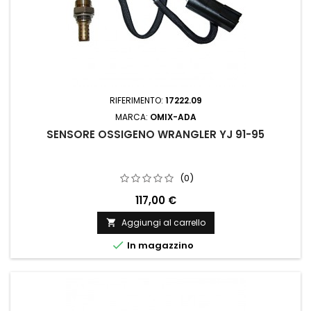
RIFERIMENTO:
17222.09
MARCA:
OMIX-ADA
SENSORE OSSIGENO WRANGLER YJ 91-95
(0)
117,00 €
Aggiungi al carrello


In magazzino