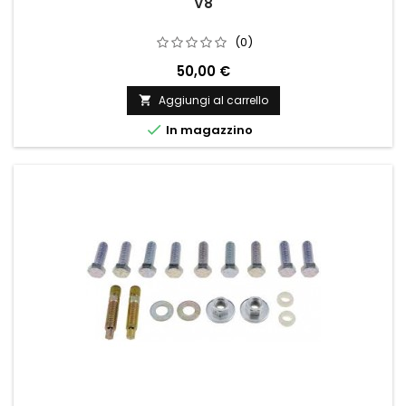
V8
(0)
50,00 €
Aggiungi al carrello


In magazzino