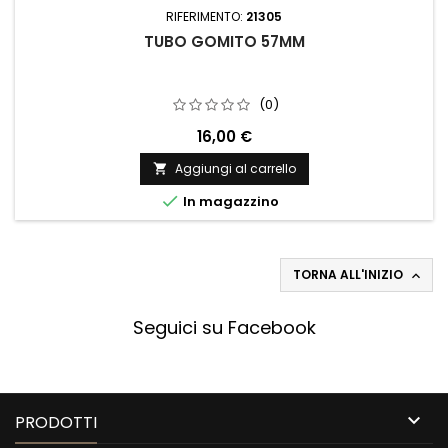
RIFERIMENTO:
21305
TUBO GOMITO 57MM
(0)
16,00 €
Aggiungi al carrello


In magazzino
TORNA ALL'INIZIO

Seguici su Facebook

PRODOTTI